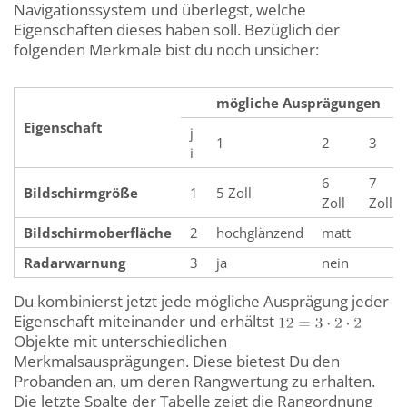
Navigationssystem und überlegst, welche
Eigenschaften dieses haben soll. Bezüglich der
folgenden Merkmale bist du noch unsicher:
mögliche Ausprägungen
Eigenschaft
j
1
2
3
i
6
7
Bildschirmgröße
1
5 Zoll
Zoll
Zoll
Bildschirmoberfläche
2
hochglänzend
matt
Radarwarnung
3
ja
nein
Du kombinierst jetzt jede mögliche Ausprägung jeder
Eigenschaft miteinander und erhältst
Objekte mit unterschiedlichen
Merkmalsausprägungen. Diese bietest Du den
Probanden an, um deren Rangwertung zu erhalten.
Die letzte Spalte der Tabelle zeigt die Rangordnung