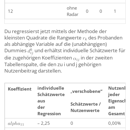
ohne
12
0
0
1
Radar
Du regressierst jetzt mittels der Methode der
kleinsten Quadrate die Rangwerte
des Probanden
als abhängige Variable auf die (unabhängigen)
Dummies
und erhältst individuelle Schätzwerte für
die zugehörigen Koeffizienten
in der zweiten
Tabellenspalte, die den zu i und j gehörigen
Nutzenbeitrag darstellen.
individuelle
Nutzenbe
Koeffizient
„
verschobene“
Schätzwerte
jeder
aus
Eigenscha
Schätzwerte /
der
am
Nutzenwerte
Regression
Gesamtnu
– 2,25
0
0,00%