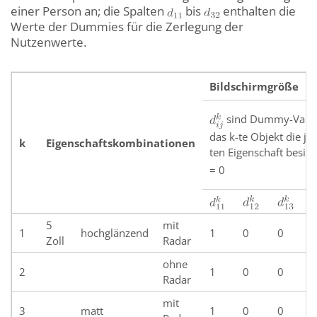
einer Person an; die Spalten
bis
enthalten die
Werte der Dummies für die Zerlegung der
Nutzenwerte.
Bildschirmgröße
sind Dummy-Varia
das k-te Objekt die j-
k
Eigenschaftskombinationen
ten Eigenschaft besitzt
= 0
5
mit
1
hochglänzend
1
0
0
Zoll
Radar
ohne
2
1
0
0
Radar
mit
3
matt
1
0
0