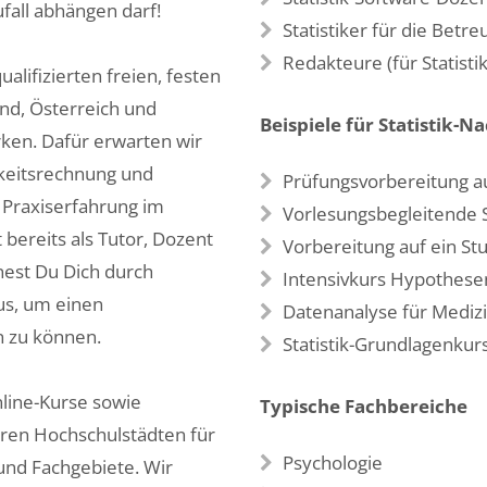
fall abhängen darf!
Statistiker für die Betr
Redakteure (für Statist
alifizierten freien, festen
nd, Österreich und
Beispiele für Statistik-N
ken. Dafür erwarten wir
hkeitsrechnung und
Prüfungsvorbereitung auf
 Praxiserfahrung im
Vorlesungsbegleitende S
 bereits als Tutor, Dozent
Vorbereitung auf ein Stu
nest Du Dich durch
Intensivkurs Hypothese
s, um einen
Datenanalyse für Mediz
n zu können.
Statistik-Grundlagenkurs
line-Kurse sowie
Typische Fachbereiche
eren Hochschulstädten für
Psychologie
nd Fachgebiete. Wir