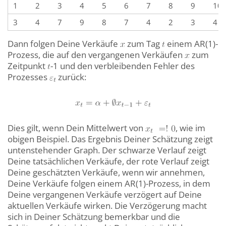
1
2
3
4
5
6
7
8
9
10
3
4
7
9
8
7
4
2
3
4
Dann folgen Deine Verkäufe
zum Tag
einem AR(1)-
Prozess, die auf den vergangenen Verkäufen
zum
Zeitpunkt
-1 und den verbleibenden Fehler des
Prozesses
zurück:
Dies gilt, wenn Dein Mittelwert von
, wie im
obigen Beispiel. Das Ergebnis Deiner Schätzung zeigt
untenstehender Graph. Der schwarze Verlauf zeigt
Deine tatsächlichen Verkäufe, der rote Verlauf zeigt
Deine geschätzten Verkäufe, wenn wir annehmen,
Deine Verkäufe folgen einem AR(1)-Prozess, in dem
Deine vergangenen Verkäufe verzögert auf Deine
aktuellen Verkäufe wirken. Die Verzögerung macht
sich in Deiner Schätzung bemerkbar und die