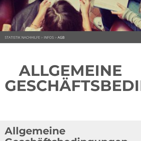
STATISTIK NACHHILFE
>
INFOS
>
AGB
ALLGEMEINE
GESCHÄFTSBED
Allgemeine