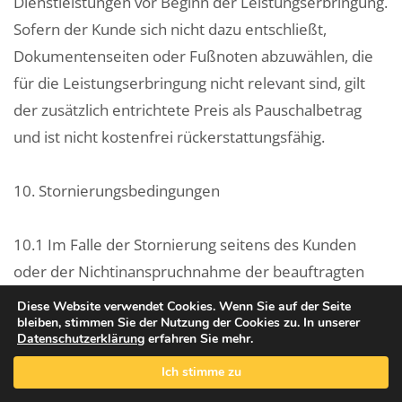
Dienstleistungen vor Beginn der Leistungserbringung.
Sofern der Kunde sich nicht dazu entschließt,
Dokumentenseiten oder Fußnoten abzuwählen, die
für die Leistungserbringung nicht relevant sind, gilt
der zusätzlich entrichtete Preis als Pauschalbetrag
und ist nicht kostenfrei rückerstattungsfähig.
10. Stornierungsbedingungen
10.1 Im Falle der Stornierung seitens des Kunden
oder der Nichtinanspruchnahme der beauftragten
Leistung werden pauschale Stornogebühren
Diese Website verwendet Cookies. Wenn Sie auf der Seite
bleiben, stimmen Sie der Nutzung der Cookies zu. In unserer
berechnet, für die der Kunde zur Zahlung verpflichtet
Datenschutzerklärung
erfahren Sie mehr.
ist, es sei denn, der Kunde kann nachweisen, dass
Ich stimme zu
kein Schaden oder ein wesentlich geringerer Schaden