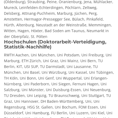
(Oldenburg), Straubing, Peine, Oranienburg, Jena, Mühlacker,
Mureck, Leinfelden-Echterdingen, Pöchlarn, Zeltweg,
Delsberg, Attnang-Puchheim, Marburg, Jüchen, Perg,
Amstetten, Hermagor-Pressegger See, Bülach, Pinkafeld,
Hürth, Altenburg, Neustadt an der Weinstraße, Memmingen,
Witten, Hagen, Höxter, Bad Soden am Taunus, Neumarkt in
der Oberpfalz, St. Pölten
Hochschulen (Doktorarbeit-Verteidigung,
Statistik-Nachhilfe)
RWTH Aachen, Uni München, Uni Potsdam, Uni Freiburg, Uni
Marburg, ETH Zürich, Uni Graz, Uni Mainz, Uni Bern, TU
Berlin, KIT, USI SUP, TU Darmstadt, Uni Lausanne, TU
München, Uni Basel, Uni Würzburg, Uni Kassel, Uni Tübingen,
TH Köln, Uni Bonn, Uni Genf, Uni Wuppertal, Uni Erlangen-
Nürnberg, Uni Paderborn, Uni Siegen, Fernuni Hagen, Uni
Salzburg, Uni Münster, Uni Duisburg-Essen, Uni Neuenburg,
TU Dresden, Uni Leipzig, TU Braunschweig, Uni Stuttgart, TU
Graz, Uni Hannover, DH Baden-Württemberg, Uni, Uni
Regensburg, HSG St. Gallen, Uni Bochum, FOM Essen, Uni
Düsseldorf, Uni Hamburg, FU Berlin, Uni Luzern, Uni Kiel, Uni