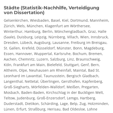
Städte (Statistik-Nachhilfe, Verteidigung
von Dissertation)
Gelsenkirchen, Wiesbaden, Basel, Kiel, Dortmund, Mannheim,
Zürich, Wels, München, Klagenfurt am Wörthersee,
Winterthur, Hamburg, Berlin, Mönchengladbach, Graz, Halle
(Saale), Duisburg, Leipzig, Nürnberg, Villach, Wien, Innsbruck,
Dresden, Lübeck, Augsburg, Lausanne, Freiburg im Breisgau,
St. Gallen, Krefeld, Düsseldorf, Münster, Bonn, Magdeburg,
Essen, Hannover, Wuppertal, Karlsruhe, Bochum, Bremen,
Aachen, Chemnitz, Luzern, Salzburg, Linz, Braunschweig,
Köln, Frankfurt am Main, Bielefeld, Stuttgart, Genf, Bern,
Altheim, Olpe, Neuhausen am Rheinfall, Maintal, Bad St.
Leonhard im Lavanttal, Taunusstein, Bergisch Gladbach,
Langenthal, Nettetal, Überlingen, Gersthofen, Kapfenberg,
Groß-Siegharts, Mörfelden-Walldorf, Meißen, Pregarten,
Mosbach, Baden-Baden, Kirchschlag in der Buckligen Welt,
Teltow, Judenburg, Groß-Enzersdorf, Lemgo, Hartberg,
Duderstadt, Dietikon, Schärding, Lage, Belp, Zug, Holzminden,
Lünen, Erfurt, Straßburg, Herisau, Bad Oldesloe, Lohne