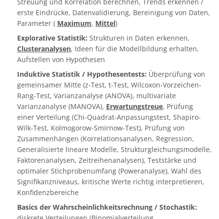
Streuung und Korrelation berechnen, Trends erkennen /
erste Eindrücke, Datenvalidierung, Bereinigung von Daten,
Parameter (
Maximum
,
Mittel
)
Explorative Statistik:
Strukturen in Daten erkennen,
Clusteranalysen
, Ideen für die Modellbildung erhalten,
Aufstellen von Hypothesen
Induktive Statistik / Hypothesentests:
Überprüfung von
gemeinsamer Mitte (z-Test, t-Test, Wilcoxon-Vorzeichen-
Rang-Test, Varianzanalyse (ANOVA), multivariate
Varianzanalyse (MANOVA),
Erwartungstreue
, Prüfung
einer Verteilung (Chi-Quadrat-Anpassungstest, Shapiro-
Wilk-Test, Kolmogorow-Smirnow-Test), Prüfung von
Zusammenhängen (Korrelationsanalysen, Regression,
Generalisierte lineare Modelle, Strukturgleichungsmodelle,
Faktorenanalysen, Zeitreihenanalysen), Teststärke und
optimaler Stichprobenumfang (Poweranalyse), Wahl des
Signifikanzniveaus, kritische Werte richtig interpretieren,
Konfidenzbereiche
Basics der Wahrscheinlichkeitsrechnung / Stochastik:
diskrete Verteilungen (Binomialverteilung,