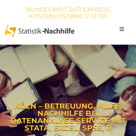
BUNDESWEIT 24/7 EXPRESS
KOSTENLOS
0800 12 12 133
KÖLN – BETREUUNG, HILFE,
NACHHILFE BEI
DATENANALYSE-SERVICE MIT
STATA, EXCEL, SPSS, R