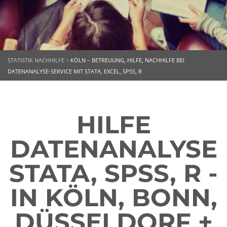
STATISTIK NACHHILFE
>
KÖLN – BETREUUNG, HILFE, NACHHILFE BEI
DATENANALYSE-SERVICE MIT STATA, EXCEL, SPSS, R
HILFE
DATENANALYSE
STATA, SPSS, R -
IN KÖLN, BONN,
DÜSSELDORF +