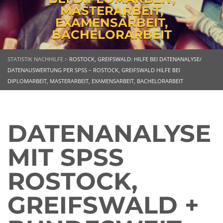
MASTERARBEIT,
EXAMENSARBEIT,
BACHELORARBEIT
STATISTIK NACHHILFE
>
ROSTOCK, GREIFSWALD: HILFE BEI DATENANALYSE/
DATENAUSWERTUNG PER SPSS – ROSTOCK, GREIFSWALD HILFE BEI
DIPLOMARBEIT, MASTERARBEIT, EXAMENSARBEIT, BACHELORARBEIT
DATENANALYSE
MIT SPSS
ROSTOCK,
GREIFSWALD +