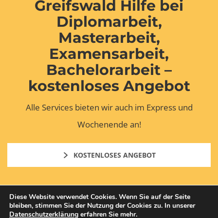
Greifswald Hilfe bei
Diplomarbeit,
Masterarbeit,
Examensarbeit,
Bachelorarbeit –
kostenloses Angebot
Alle Services bieten wir auch im Express und
Wochenende an!
KOSTENLOSES ANGEBOT
Diese Website verwendet Cookies. Wenn Sie auf der Seite
bleiben, stimmen Sie der Nutzung der Cookies zu. In unserer
Datenschutzerklärung
erfahren Sie mehr.
Copyright © 2026 Mentorium GmbH. All Rights Reserved.