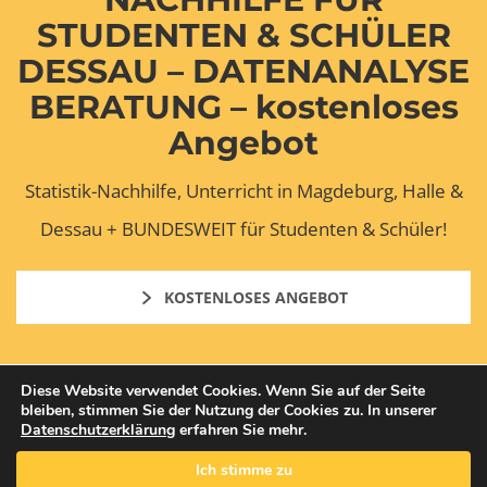
STUDENTEN & SCHÜLER
DESSAU – DATENANALYSE
BERATUNG – kostenloses
Angebot
Statistik-Nachhilfe, Unterricht in Magdeburg, Halle &
Dessau + BUNDESWEIT für Studenten & Schüler!
KOSTENLOSES ANGEBOT
Diese Website verwendet Cookies. Wenn Sie auf der Seite
bleiben, stimmen Sie der Nutzung der Cookies zu. In unserer
Datenschutzerklärung
erfahren Sie mehr.
Copyright © 2026 Mentorium GmbH. All Rights Reserved.
Ich stimme zu
AGB
DATENSCHUTZ
IMPRESSUM