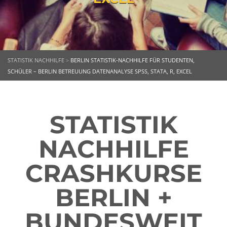
STATISTIK NACHHILFE
>
BERLIN STATISTIK-NACHHILFE FÜR STUDENTEN,
SCHÜLER – BERLIN BETREUUNG DATENANALYSE SPSS, STATA, R, EXCEL
STATISTIK
NACHHILFE
CRASHKURSE
BERLIN +
BUNDESWEIT