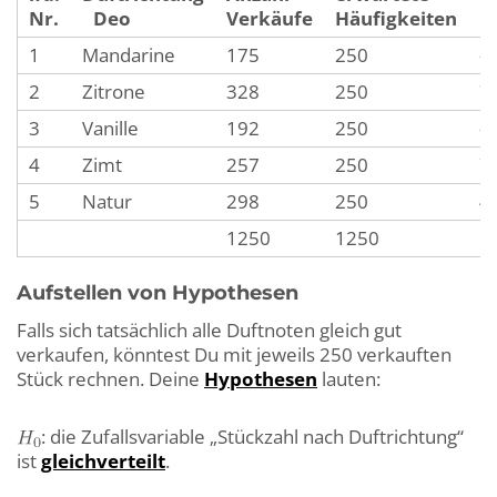
D
Nr.
Deo
Verkäufe
Häufigkeiten
1
Mandarine
175
250
-
2
Zitrone
328
250
7
3
Vanille
192
250
-
4
Zimt
257
250
7
5
Natur
298
250
4
1250
1250
Aufstellen von Hypothesen
Falls sich tatsächlich alle Duftnoten gleich gut
verkaufen, könntest Du mit jeweils 250 verkauften
Stück rechnen. Deine
Hypothesen
lauten:
: die Zufallsvariable „Stückzahl nach Duftrichtung“
ist
gleichverteilt
.