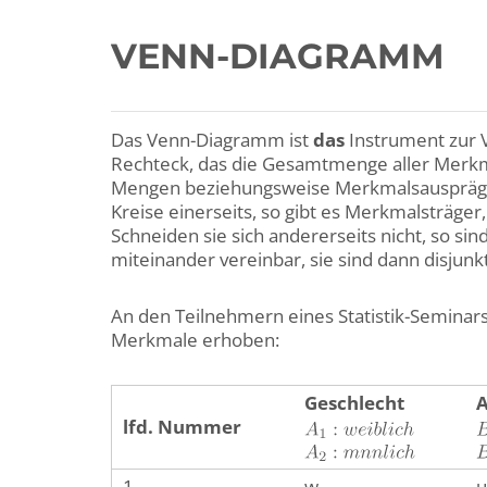
VENN-DIAGRAMM
Das Venn-Diagramm ist
das
Instrument zur 
Rechteck, das die Gesamtmenge aller Merkma
Mengen beziehungsweise Merkmalsausprägun
Kreise einerseits, so gibt es Merkmalsträg
Schneiden sie sich andererseits nicht, so s
miteinander vereinbar, sie sind dann disjunkt
An den Teilnehmern eines Statistik-Seminar
Merkmale erhoben:
Geschlecht
A
lfd. Nummer
1
w
u