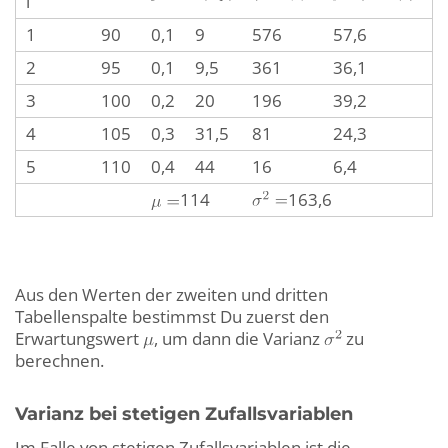
i
1
90
0,1
9
576
57,6
2
95
0,1
9,5
361
36,1
3
100
0,2
20
196
39,2
4
105
0,3
31,5
81
24,3
5
110
0,4
44
16
6,4
114
163,6
Aus den Werten der zweiten und dritten
Tabellenspalte bestimmst Du zuerst den
Erwartungswert
, um dann die Varianz
zu
berechnen.
Varianz bei stetigen Zufallsvariablen
Im Falle von stetigen Zufallsvariablen ist die